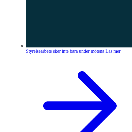
Styrelsearbete sker inte bara under mötena
Läs mer