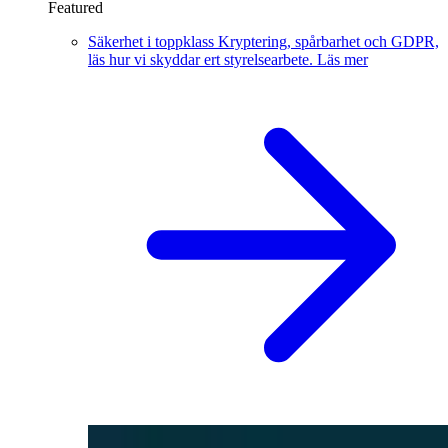
Featured
Säkerhet i toppklass
Kryptering, spårbarhet och GDPR,
läs hur vi skyddar ert styrelsearbete.
Läs mer