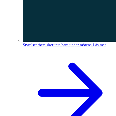
Styrelsearbete sker inte bara under mötena
Läs mer