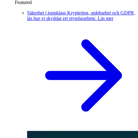
Featured
Säkerhet i toppklass
Kryptering, spårbarhet och GDPR,
läs hur vi skyddar ert styrelsearbete.
Läs mer