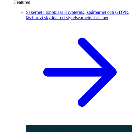
Featured
Säkerhet i toppklass
Kryptering, spårbarhet och GDPR,
läs hur vi skyddar ert styrelsearbete.
Läs mer