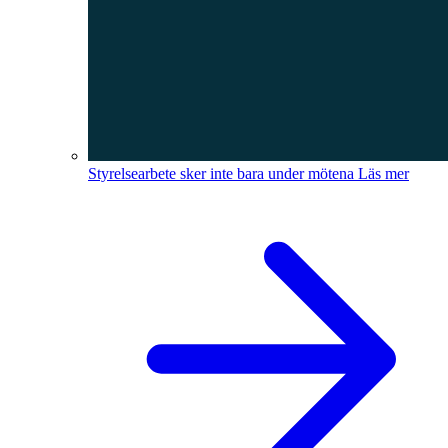
Styrelsearbete sker inte bara under mötena
Läs mer