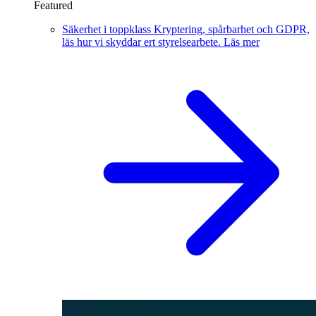
Featured
Säkerhet i toppklass
Kryptering, spårbarhet och GDPR,
läs hur vi skyddar ert styrelsearbete.
Läs mer