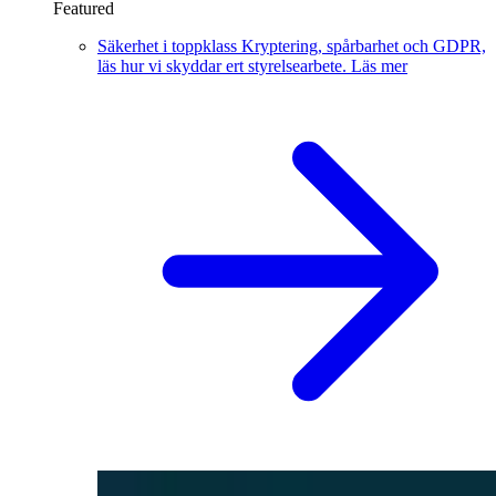
Featured
Säkerhet i toppklass
Kryptering, spårbarhet och GDPR,
läs hur vi skyddar ert styrelsearbete.
Läs mer