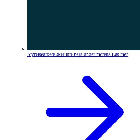
Styrelsearbete sker inte bara under mötena
Läs mer