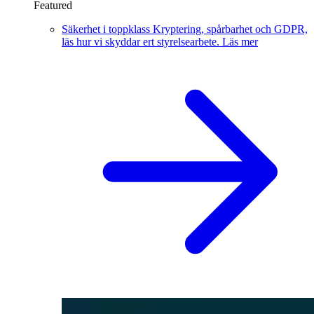
Featured
Säkerhet i toppklass
Kryptering, spårbarhet och GDPR,
läs hur vi skyddar ert styrelsearbete.
Läs mer