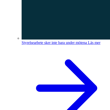
Styrelsearbete sker inte bara under mötena
Läs mer