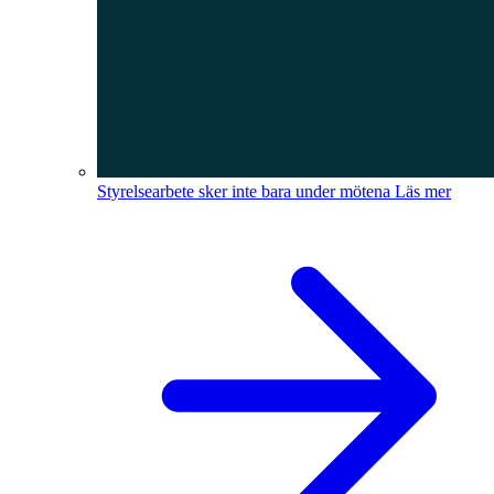
Styrelsearbete sker inte bara under mötena
Läs mer