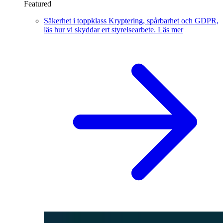
Featured
Säkerhet i toppklass
Kryptering, spårbarhet och GDPR,
läs hur vi skyddar ert styrelsearbete.
Läs mer