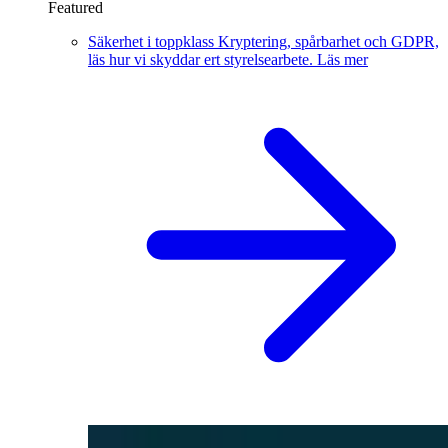
Featured
Säkerhet i toppklass
Kryptering, spårbarhet och GDPR,
läs hur vi skyddar ert styrelsearbete.
Läs mer