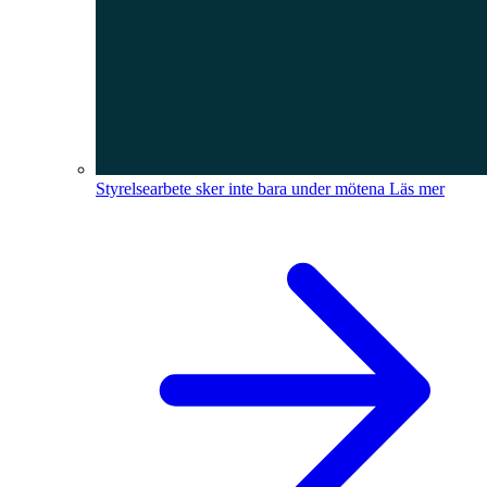
Styrelsearbete sker inte bara under mötena
Läs mer