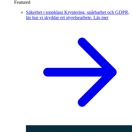
Featured
Säkerhet i toppklass
Kryptering, spårbarhet och GDPR,
läs hur vi skyddar ert styrelsearbete.
Läs mer