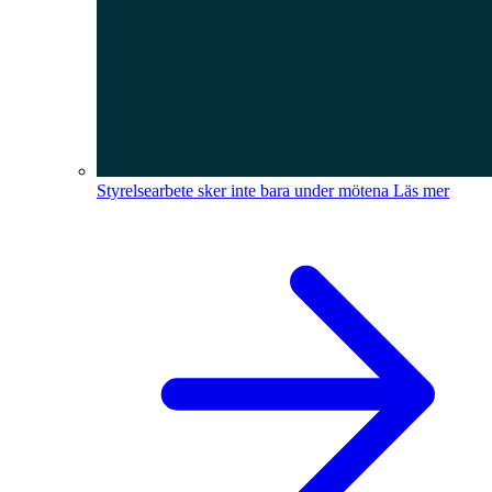
Styrelsearbete sker inte bara under mötena
Läs mer