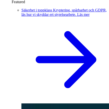
Featured
Säkerhet i toppklass
Kryptering, spårbarhet och GDPR,
läs hur vi skyddar ert styrelsearbete.
Läs mer