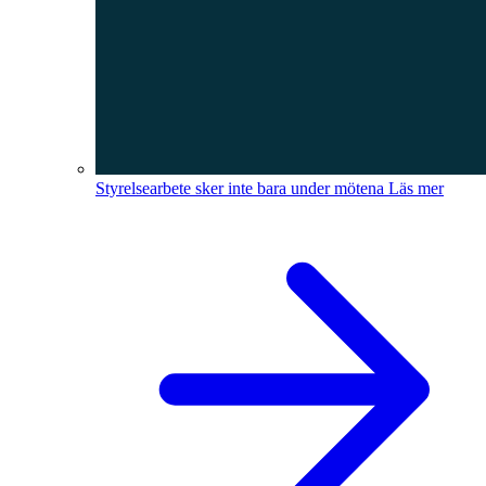
Styrelsearbete sker inte bara under mötena
Läs mer