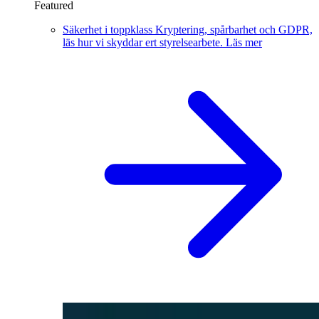
Featured
Säkerhet i toppklass
Kryptering, spårbarhet och GDPR,
läs hur vi skyddar ert styrelsearbete.
Läs mer