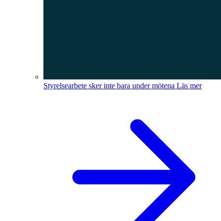
Styrelsearbete sker inte bara under mötena
Läs mer