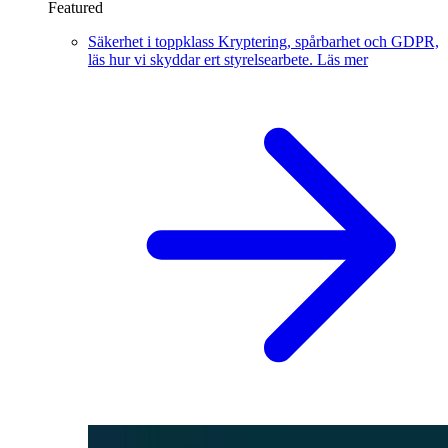
Featured
Säkerhet i toppklass
Kryptering, spårbarhet och GDPR,
läs hur vi skyddar ert styrelsearbete.
Läs mer