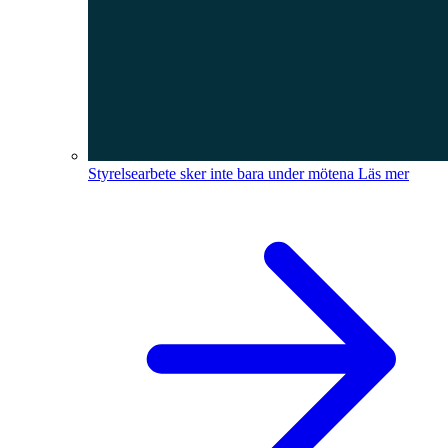
Styrelsearbete sker inte bara under mötena
Läs mer