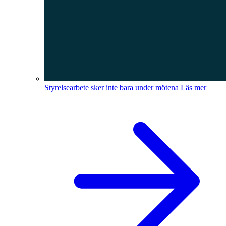
Styrelsearbete sker inte bara under mötena
Läs mer