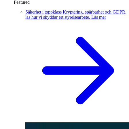
Featured
Säkerhet i toppklass
Kryptering, spårbarhet och GDPR,
läs hur vi skyddar ert styrelsearbete.
Läs mer