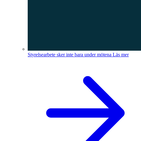
Styrelsearbete sker inte bara under mötena
Läs mer