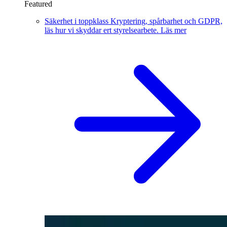
Featured
Säkerhet i toppklass
Kryptering, spårbarhet och GDPR,
läs hur vi skyddar ert styrelsearbete.
Läs mer