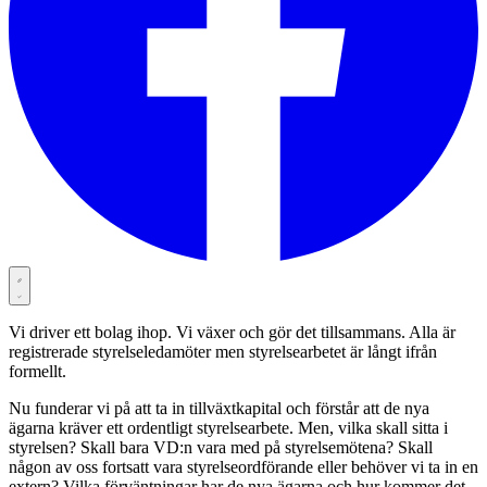
Vi driver ett bolag ihop. Vi växer och gör det tillsammans. Alla är
registrerade styrelseledamöter men styrelsearbetet är långt ifrån
formellt.
Nu funderar vi på att ta in tillväxtkapital och förstår att de nya
ägarna kräver ett ordentligt styrelsearbete. Men, vilka skall sitta i
styrelsen? Skall bara VD:n vara med på styrelsemötena? Skall
någon av oss fortsatt vara styrelseordförande eller behöver vi ta in en
extern? Vilka förväntningar har de nya ägarna och hur kommer det