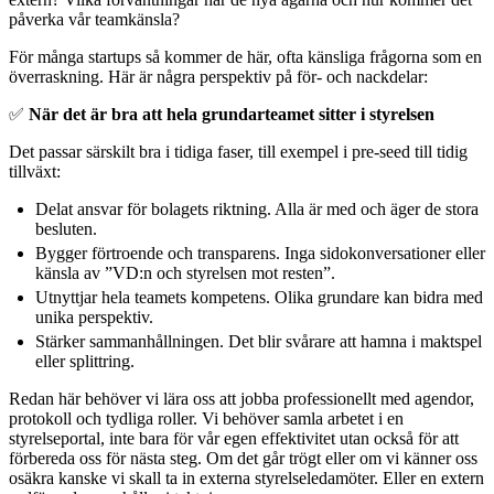
påverka vår teamkänsla?
För många startups så kommer de här, ofta känsliga frågorna som en
överraskning. Här är några perspektiv på för- och nackdelar:
✅
När det är bra att hela grundarteamet sitter i styrelsen
Det passar särskilt bra i tidiga faser, till exempel i pre-seed till tidig
tillväxt:
Delat ansvar för bolagets riktning. Alla är med och äger de stora
besluten.
Bygger förtroende och transparens. Inga sidokonversationer eller
känsla av ”VD:n och styrelsen mot resten”.
Utnyttjar hela teamets kompetens. Olika grundare kan bidra med
unika perspektiv.
Stärker sammanhållningen. Det blir svårare att hamna i maktspel
eller splittring.
Redan här behöver vi lära oss att jobba professionellt med agendor,
protokoll och tydliga roller. Vi behöver samla arbetet i en
styrelseportal, inte bara för vår egen effektivitet utan också för att
förbereda oss för nästa steg. Om det går trögt eller om vi känner oss
osäkra kanske vi skall ta in externa styrelseledamöter. Eller en extern