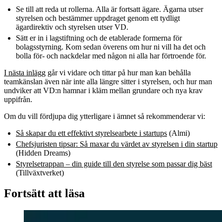
Se till att reda ut rollerna. Alla är fortsatt ägare. Ägarna utser
styrelsen och bestämmer uppdraget genom ett tydligt
ägardirektiv och styrelsen utser VD.
Sätt er in i lagstiftning och de etablerade formerna för
bolagsstyrning. Kom sedan överens om hur ni vill ha det och
bolla för- och nackdelar med någon ni alla har förtroende för.
I nästa inlägg
går vi vidare och tittar på hur man kan behålla
teamkänslan även när inte alla längre sitter i styrelsen, och hur man
undviker att VD:n hamnar i kläm mellan grundare och nya krav
uppifrån.
Om du vill fördjupa dig ytterligare i ämnet så rekommenderar vi:
Så skapar du ett effektivt styrelsearbete i startups
(Almi)
Chefsjuristen tipsar: Så maxar du värdet av styrelsen i din startup
(Hidden Dreams)
Styrelsetrappan – din guide till den styrelse som passar dig bäst
(Tillväxtverket)
Fortsätt att läsa