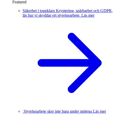
Featured
Säkerhet i toppklass
Kryptering, spårbarhet och GDPR,
läs hur vi skyddar ert styrelsearbete.
Läs mer
Styrelsearbete sker inte bara under mötena
Läs mer