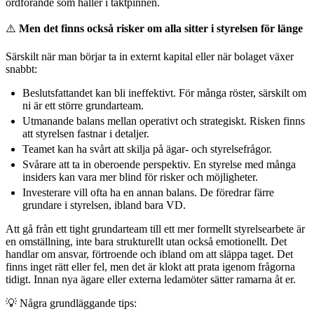
ordförande som håller i taktpinnen.
⚠️
Men det finns också risker om alla sitter i styrelsen för länge
Särskilt när man börjar ta in externt kapital eller när bolaget växer
snabbt:
Beslutsfattandet kan bli ineffektivt. För många röster, särskilt om
ni är ett större grundarteam.
Utmanande balans mellan operativt och strategiskt. Risken finns
att styrelsen fastnar i detaljer.
Teamet kan ha svårt att skilja på ägar- och styrelsefrågor.
Svårare att ta in oberoende perspektiv. En styrelse med många
insiders kan vara mer blind för risker och möjligheter.
Investerare vill ofta ha en annan balans. De föredrar färre
grundare i styrelsen, ibland bara VD.
Att gå från ett tight grundarteam till ett mer formellt styrelsearbete är
en omställning, inte bara strukturellt utan också emotionellt. Det
handlar om ansvar, förtroende och ibland om att släppa taget. Det
finns inget rätt eller fel, men det är klokt att prata igenom frågorna
tidigt. Innan nya ägare eller externa ledamöter sätter ramarna åt er.
💡 Några grundläggande tips: