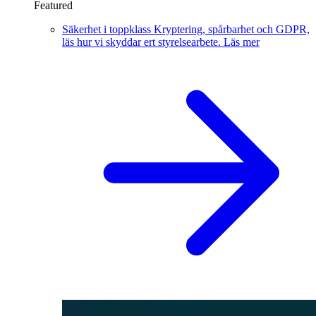
Featured
Säkerhet i toppklass
Kryptering, spårbarhet och GDPR,
läs hur vi skyddar ert styrelsearbete.
Läs mer