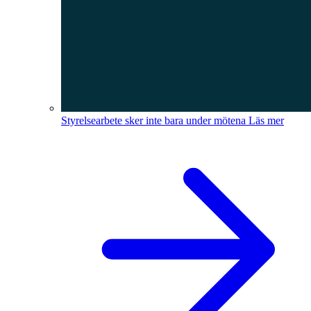
Styrelsearbete sker inte bara under mötena
Läs mer