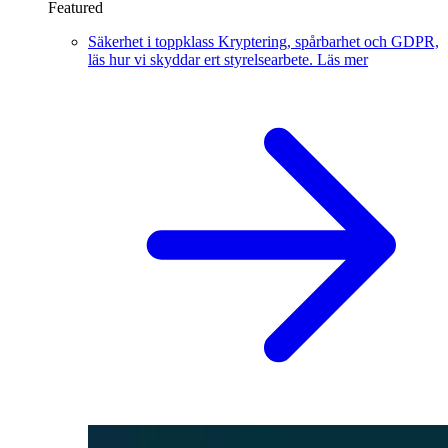
Featured
Säkerhet i toppklass
Kryptering, spårbarhet och GDPR,
läs hur vi skyddar ert styrelsearbete.
Läs mer