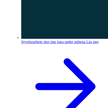
Styrelsearbete sker inte bara under mötena
Läs mer